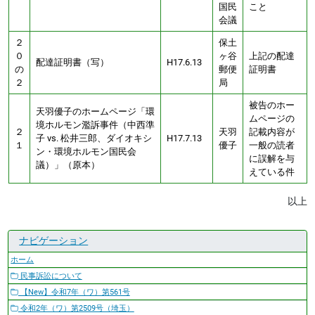
国民
こと
会議
２
保土
０
ヶ谷
上記の配達
配達証明書（写）
H17.6.13
の
郵便
証明書
２
局
被告のホー
天羽優子のホームページ「環
ムページの
境ホルモン濫訴事件（中西準
２
天羽
記載内容が
子 vs. 松井三郎、ダイオキシ
H17.7.13
１
優子
一般の読者
ン・環境ホルモン国民会
に誤解を与
議）」（原本）
えている件
以上
ナビゲーション
ホーム
民事訴訟について
【New】令和7年（ワ）第561号
令和2年（ワ）第2509号（埼玉）