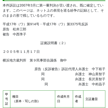
本件訴訟は2007年3月に第一審判決が言い渡され、既に確定してい
ます。このページは、ネット上の表現を巡る紛争の記録として、そ
のままの形で残しているものです。
平成17年（ワ）第914号・平成17年（ワ）第3375号反訴
原告 松井三郎
被告 中西準子
証拠説明書（２）
２００５年１１月１７日
横浜地方裁判所 第９民事部合議係 御中
原告（反訴被告）訴訟代理人弁護士 中下裕子
同 弁護士 神山美智子
同 弁護士 長沢美智子
同 弁護士 中村晶子
甲
種目
作成年月
作成
号
立証趣旨
（原本・写しの別）
日
者
証