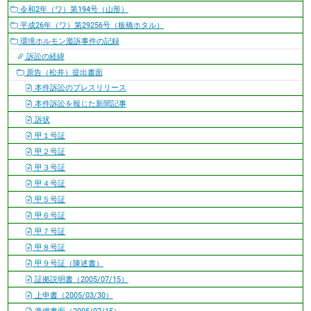
令和2年（ワ）第194号（山形）
平成26年（ワ）第29256号（板橋ホタル）
環境ホルモン濫訴事件の記録
訴訟の経緯
原告（松井）提出書面
本件訴訟のプレスリリース
本件訴訟を報じた新聞記事
訴状
甲１号証
甲２号証
甲３号証
甲４号証
甲５号証
甲６号証
甲７号証
甲８号証
甲９号証（陳述書）
証拠説明書（2005/07/15）
上申書（2005/03/30）