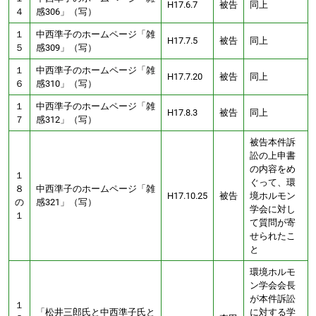
H17.6.7
被告
同上
４
感306」（写）
１
中西準子のホームページ「雑
H17.7.5
被告
同上
５
感309」（写）
１
中西準子のホームページ「雑
H17.7.20
被告
同上
６
感310」（写）
１
中西準子のホームページ「雑
H17.8.3
被告
同上
７
感312」（写）
被告本件訴
訟の上申書
の内容をめ
１
ぐって、環
８
中西準子のホームページ「雑
H17.10.25
被告
境ホルモン
の
感321」（写）
学会に対し
１
て質問が寄
せられたこ
と
環境ホルモ
ン学会会長
が本件訴訟
１
「松井三郎氏と中西準子氏と
に対する学