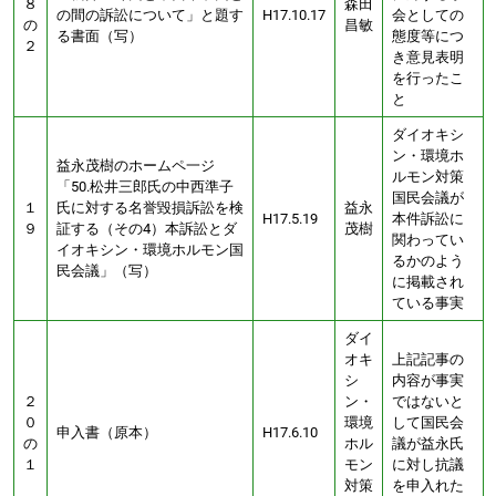
８
森田
の間の訴訟について」と題す
H17.10.17
会としての
の
昌敏
る書面（写）
態度等につ
２
き意見表明
を行ったこ
と
ダイオキシ
ン・環境ホ
益永茂樹のホームペ一ジ
ルモン対策
「50.松井三郎氏の中西準子
国民会議が
１
氏に対する名誉毀損訴訟を検
益永
H17.5.19
本件訴訟に
９
証する（その4）本訴訟とダ
茂樹
関わってい
イオキシン・環境ホルモン国
るかのよう
民会議」（写）
に掲載され
ている事実
ダイ
オキ
上記記事の
シ
内容が事実
２
ン・
ではないと
０
環境
して国民会
申入書（原本）
H17.6.10
の
ホル
議が益永氏
１
モン
に対し抗議
対策
を申入れた