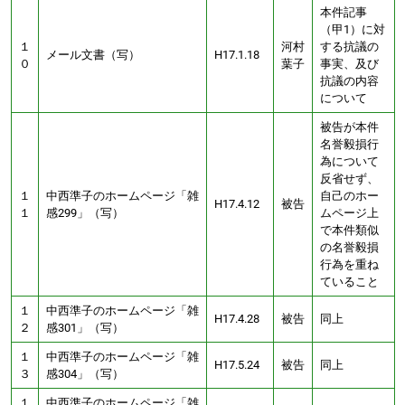
本件記事
（甲1）に対
１
河村
する抗議の
メール文書（写）
H17.1.18
０
葉子
事実、及び
抗議の内容
について
被告が本件
名誉毅損行
為について
反省せず、
１
中西準子のホームページ「雑
自己のホー
H17.4.12
被告
１
感299」（写）
ムページ上
で本件類似
の名誉毅損
行為を重ね
ていること
１
中西準子のホームページ「雑
H17.4.28
被告
同上
２
感301」（写）
１
中西準子のホームページ「雑
H17.5.24
被告
同上
３
感304」（写）
１
中西準子のホームページ「雑