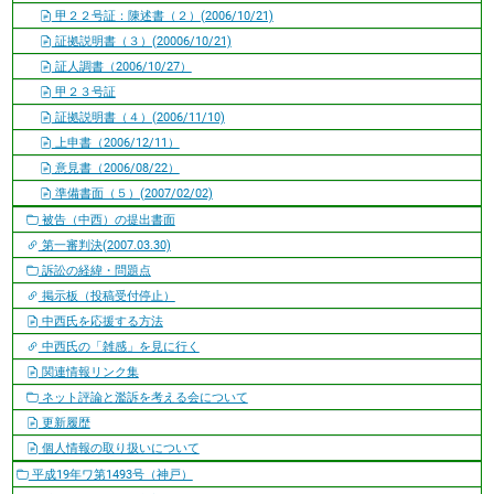
甲２２号証：陳述書（２）(2006/10/21)
証拠説明書（３）(20006/10/21)
証人調書（2006/10/27）
甲２３号証
証拠説明書（４）(2006/11/10)
上申書（2006/12/11）
意見書（2006/08/22）
準備書面（５）(2007/02/02)
被告（中西）の提出書面
第一審判決(2007.03.30)
訴訟の経緯・問題点
掲示板（投稿受付停止）
中西氏を応援する方法
中西氏の「雑感」を見に行く
関連情報リンク集
ネット評論と濫訴を考える会について
更新履歴
個人情報の取り扱いについて
平成19年ワ第1493号（神戸）