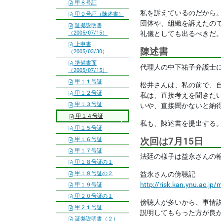
甲８号証
私を訴えているのだから
甲９号証（陳述書）
団体や、組織を訴えたの
証拠説明書
（2005/07/15）
礼儀としても出るべきだ
上申書
陳述書
（2005/03/30）
準備書面
代理人の中下祐子弁護士
（2005/07/15）
甲１１号証
松井さんは、私の前で、
甲１２号証
私は、直接考えを聞きた
甲１３号証
いや、直接聞かないと納
甲１４号証
私も、陳述書を提出する
甲１５号証
次回は7月15日
甲１６号証
甲１７号証
法廷の様子は益永さんの
甲１８号証の１
甲１８号証の２
益永さんの傍聴記
http://risk.kan.ynu.ac.j
甲１９号証
甲２０号証の１
傍聴人が多いから、事情
甲２１号証
説明してもらった方が良
証拠説明書（２）