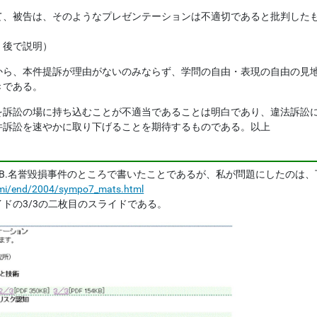
て、被告は、そのようなプレゼンテーションは不適切であると批判した
後で説明）
から、本件提訴が理由がないのみならず、学問の自由・表現の自由の見
べきである。
を訴訟の場に持ち込むことが不適当であることは明白であり、違法訴訟
件訴訟を速やかに取り下げることを期待するものである。以上
.19のB.名誉毀損事件のところで書いたことであるが、私が問題にしたの
emi/end/2004/sympo7_mats.html
ドの3/3の二枚目のスライドである。