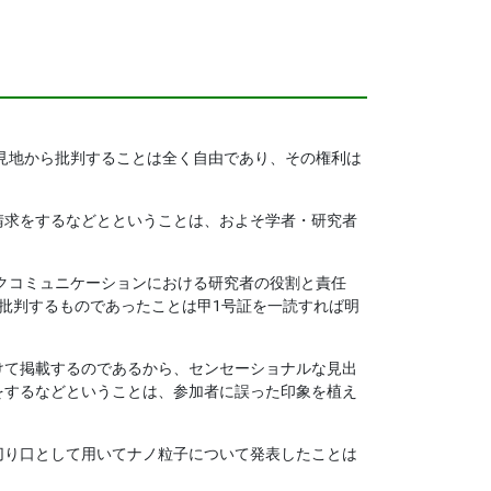
的見地から批判することは全く自由であり、その権利は
請求をするなどとということは、およそ学者・研究者
−リスクコミュニケーションにおける研究者の役割と責任
批判するものであったことは甲1号証を一読すれば明
けて掲載するのであるから、センセーショナルな見出
をするなどということは、参加者に誤った印象を植え
切り口として用いてナノ粒子について発表したことは