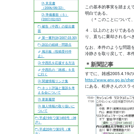
意見書
この基本的事実を踏まえ
（2006/08/22）
明白である。
準備書面（５）
（＊このことについて、
(2007/02/02)
被告（中西）の提出書
４．以上のとおりである
面
り、直ちに棄却される
第一審判決(2007.03.30)
訴訟の経緯・問題点
なお、本件のような問題
掲示板（投稿受付停
冷静さを取り戻して、本
止）
中西氏を応援する方法
＊新聞記事
中西氏の「雑感」を見
すでに、雑感2005.4
に行く
http://www.env.go.jp/ch
関連情報リンク集
にある、松井さんのスライ
ネット評論と濫訴を考
える会について
更新履歴
個人情報の取り扱いに
ついて
平成19年ワ第1493号（神
戸）
平成20年ワ第5号（東
京）