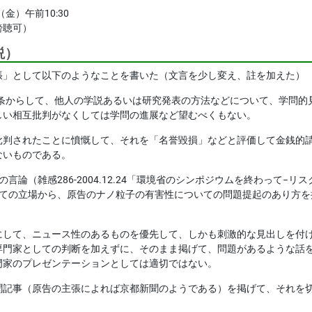
金）午前10:30
傍聴可）
説）
張」として以下のようなことを書いた（文言を少し変え、註を加えた）
23条からして、他人の学説あるいは研究発表の方法などについて、学問
しい相互批判がなくしては学問の進展など望むべくもない。
批判されたことに憤慨して、それを「名誉毀損」などと評価して金銭的
ないものである。
言論（雑感286-2004.12.24「環境省のシンポジウムを終わって
しての立場から、原告のナノ粒子の有害性についての問題提起のあり方を
にして、ニュース性のあるものを優先して、しかも刺激的な見出しを付
専門家としての判断を加えずに、そのまま掲げて、問題があるような話
門家のプレゼンテーションとしては適切ではない。
聞記事（原告の主張によれば京都新聞のようである）を掲げて、それを