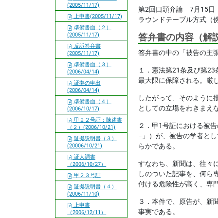
(2005/11/17)
第2回口頭弁論 7月15日（
上申書(2005/11/17)
ラウンドテーブル方式（
準備書面（２）
(2005/11/17)
答弁書の内容（解
反訴答弁書
答弁書の中の「被告の主
(2005/11/17)
準備書面（３）
１．憲法第21条及び第
(2006/04/14)
最大限に保障される。厳
証拠の申出
(2006/04/14)
したがって、そのように
準備書面（４）
としての立場をわきまえ
(2006/10/17)
甲２２号証：陳述書
２．甲1号証における被告の
（２）(2006/10/21)
−」）が、被告の学者と
証拠説明書（３）
らかである。
(20006/10/21)
証人調書
すなわち、新聞は、往々
（2006/10/27）
しのついた記事を、何ら
甲２３号証
付ける危険性が高く、専
証拠説明書（４）
(2006/11/10)
３．本件で、原告が、新
上申書
事実である。
（2006/12/11）