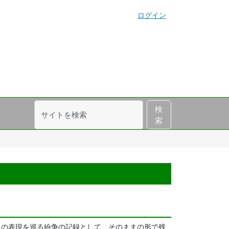
ログイン
サ
詳
検
イ
細
索
ト
検
を
索
検
索
上の表現を巡る紛争の記録として、そのままの形で残