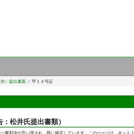
松井）提出書面
甲１４号証
告：松井氏提出書類）
に第一審判決が言い渡され、既に確定しています。このページは、ネット