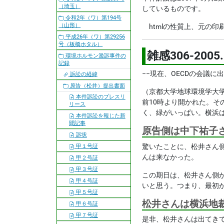
（埼玉）
しているものです。
令和2年（ワ）第194号
（山形）
htmlの性質上、元の
平成26年（ワ）第29256
号（板橋ホタル）
雑感306-20
環境ホルモン濫訴事件の
記録
−−現在、OECDの会議
訴訟の経緯
原告（松井）提出書面
（京都大学地球環境学大学
本件訴訟のプレスリ
前10時より開かれた。
リース
く、緑がいっぱい。横浜
本件訴訟を報じた新
聞記事
原告側は中下祐子
訴状
驚いたことに、松井さん
甲１号証
んは来なかった。
甲２号証
甲３号証
この期日は、松井さん側
甲４号証
いと思う。つまり、最初
甲５号証
松井さんは横浜地
甲６号証
甲７号証
是非、松井さんは出てき