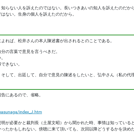
。知らない人を訴えたのではない。長いつきあいの知人を訴えたのだか
ではない。生身の個人を訴えたのだから。
。
によれば、松井さんの本人陳述書が出されるとのことである。
自分の言葉で意見を言うべきだ。
い。
得できない。
。そして、出廷して、自分で意見の陳述をしたいと、弘中さん（私の代
報告にあるので、省略。
p/masunaga/index_J.htm
説明が必要かと裁判長（土屋文昭）から聞かれた時、事情は知っている
かったかもしれない。傍聴に来て頂いても、次回以降どうするかを決めた