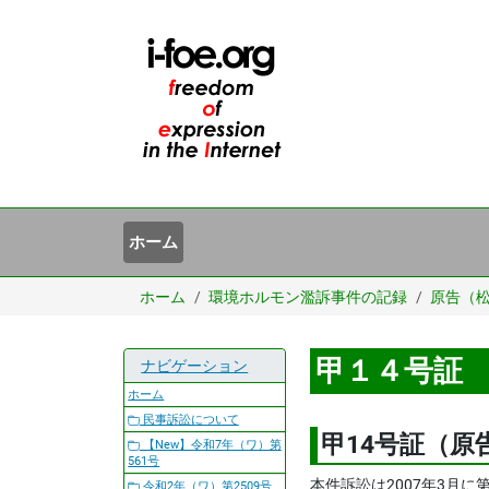
ホーム
ホーム
環境ホルモン濫訴事件の記録
原告（
甲１４号証
ナビゲーション
ホーム
民事訴訟について
甲14号証（原
【New】令和7年（ワ）第
561号
本件訴訟は2007年3月
令和2年（ワ）第2509号