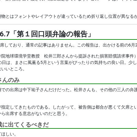
印刷物とはフォントやレイアウトが違っているため折り返し位置が異なる
05.6.7「第１回口頭弁論の報告」
に出席しており、通常の記事はありません。この報告は、出かける前の6月2
院地球環境学堂教授 松井三郎さんから提訴された損害賠償請求事件）の
その日は、まさに風薫る5月という言葉がぴったりの気持ちの良い日。少
はいいところ。
さんのみ
側での出席は中下祐子さんだけだった。松井さんも、その他の三人の弁
が指定してきたものである。したがって、被告側は都合が悪くて欠席と
から出席する意志がないのだと思う。
裁に出てくるべきだ
てほしい。