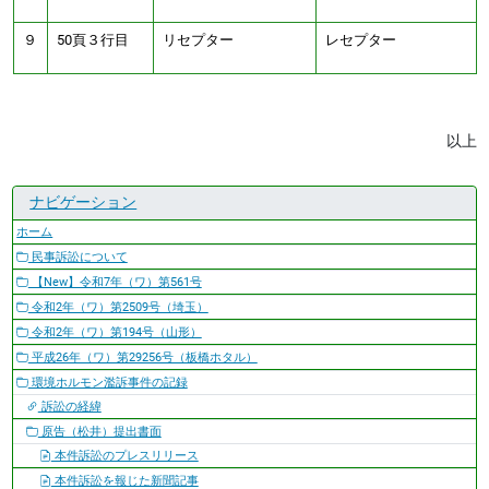
９
50頁３行目
リセプター
レセプター
以上
ナビゲーション
ホーム
民事訴訟について
【New】令和7年（ワ）第561号
令和2年（ワ）第2509号（埼玉）
令和2年（ワ）第194号（山形）
平成26年（ワ）第29256号（板橋ホタル）
環境ホルモン濫訴事件の記録
訴訟の経緯
原告（松井）提出書面
本件訴訟のプレスリリース
本件訴訟を報じた新聞記事