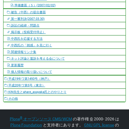
準備書面（５）(2007/02/02)
被告（中西）の提出書面
第一審判決(2007.03.30)
訴訟の経緯・問題点
掲示板（投稿受付停止）
中西氏を応援する方法
中西氏の「雑感」を見に行く
関連情報リンク集
ネット評論と濫訴を考える会について
更新履歴
個人情報の取り扱いについて
平成19年ワ第1493号（神戸）
平成20年ワ第5号（東京）
KIN先生とahare_asayaka氏とのやりとり
その他
®
Plone
オープンソース CMS/WCM
の著作権
©
2000- 2026 は
Plone Foundation
と支持者にあります。
GNU GPL license
の