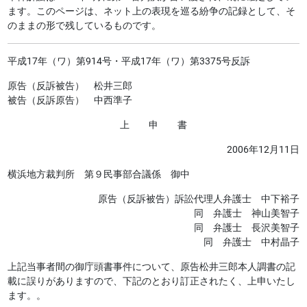
ます。このページは、ネット上の表現を巡る紛争の記録として、そ
のままの形で残しているものです。
平成17年（ワ）第914号・平成17年（ワ）第3375号反訴
原告（反訴被告） 松井三郎
被告（反訴原告） 中西準子
上 申 書
2006年12月11日
横浜地方裁判所 第９民事部合議係 御中
原告（反訴被告）訴訟代理人弁護士 中下裕子
同 弁護士 神山美智子
同 弁護士 長沢美智子
同 弁護士 中村晶子
上記当事者間の御庁頭書事件について、原告松井三郎本人調書の記
載に誤りがありますので、下記のとおり訂正されたく、上申いたし
ます。。