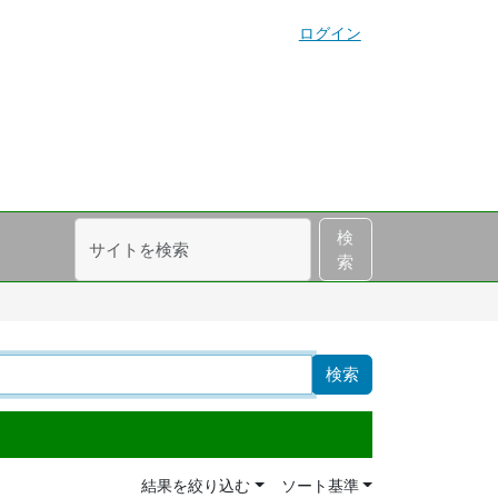
ログイン
サ
詳
検
イ
細
索
ト
検
を
索
検
索
結果を絞り込む
ソート基準