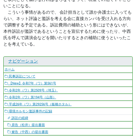
いことになる。
こういう事情があるので、 会計担当として誰か弁護士に入っても
らい、ネット評論と濫訴を考える会に直接カンパを受け入れる方向
で調整する予定である。訴訟費用の補助という形にはできないが、
本件訴訟が濫訴であるということを宣伝するために使ったり、中西
氏を呼んで講演会などを開いたりするときの補助に使うといったこ
とを考えている。
ナビゲーション
ホーム
民事訴訟について
【New】令和7年（ワ）第561号
令和2年（ワ）第2509号（埼玉）
令和2年（ワ）第194号（山形）
平成26年（ワ）第29256号（板橋ホタル）
環境ホルモン濫訴事件の記録
訴訟の経緯
原告（松井）提出書面
被告（中西）の提出書面