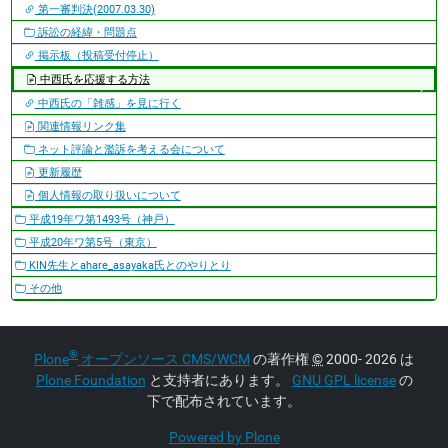
第一審判決(2007.03.30)
訴訟の経緯・問題点
掲示板（投稿受付停止）
中西氏を応援する方法
中西氏の「雑感」を見に行く
関連情報リンク集
ネット評論と濫訴を考える会について
更新履歴
個人情報の取り扱いについて
平成19年ワ第1493号（神戸）
平成20年ワ第5号（東京）
KIN先生とahare_asayaka氏とのやりとり
その他
®
Plone
オープンソース CMS/WCM
の著作権
©
2000- 2026 は
Plone Foundation
と支持者にあります。
GNU GPL license
の
下で配布されています。
Powered by Plone