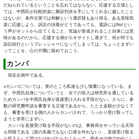
だねられているということを忘れてはならない。応援する立場とし
ては、中西氏が比較的楽に勝訴判決を手にしてくれるに越したこと
はないが、条件次第では和解という選択肢もあり得る。ある意味気
楽に応援しよう。訴訟の決着がどうであっても、濫訴にはNo!とい
う声がネットから出てくること、世論が形成されること自体には意
味があるのだから。応援する側がエキサイトし過ぎて、何が何でも
訴訟続行というプレッシャーになってしまっては、ちょっとまずい
ってことを、心の片隅に留めておこう。
カンパ
現在企画中である。
※カンパについては、実のところ私達も少し慎重になっている。ま
ず、中西氏自身についていうと、全ての収入は研究所を通している
ためカンパを中西氏自身が直接受け入れる手段がない。さらに、多
数の研究費申請を審査する立場であるから、たとえ金額が少なくて
も、審査を受ける側の人からカンパされて、うっかり受け取ってし
まうと非常にまずい。
カンパを直接受け取る手段がないのは、事務局をやっている天羽
も同様である（誰の名義でもない口座を作れない）。直接受け取る
と収入として届けなければならなくなって、税金その他でややこし