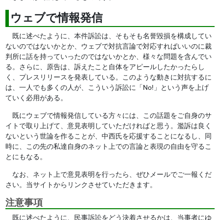
ウェブで情報発信
既に述べたように、本件訴訟は、そもそも名誉毀損を構成してい
ないのではないかとか、ウェブで対抗言論で対応すればいいのに裁
判所に話を持っていったのではないかとか、様々な問題を含んでい
る。さらに、原告は、訴えたこと自体をアピールしたかったらし
く、プレスリリースを発表している。このような動きに対抗するに
は、一人でも多くの人が、こういう訴訟に「No!」という声を上げ
ていく必用がある。
既にウェブで情報発信している方々には、この話題をご自身のサ
イトで取り上げて、意見表明していただければと思う。濫訴は良く
ないという世論を作ることが、中西氏を応援することになるし、同
時に、この先の私達自身のネット上での言論と表現の自由を守るこ
とにもなる。
なお、ネット上で意見表明を行ったら、ぜひメールでご一報くだ
さい。当サイトからリンクさせていただきます。
注意事項
既に述べたように、民事訴訟をどう決着させるかは、当事者にゆ