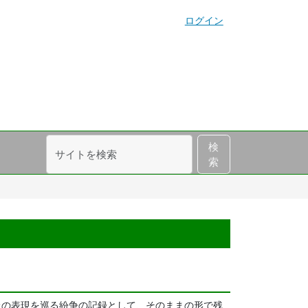
ログイン
サ
詳
検
イ
細
索
ト
検
を
索
検
索
上の表現を巡る紛争の記録として、そのままの形で残