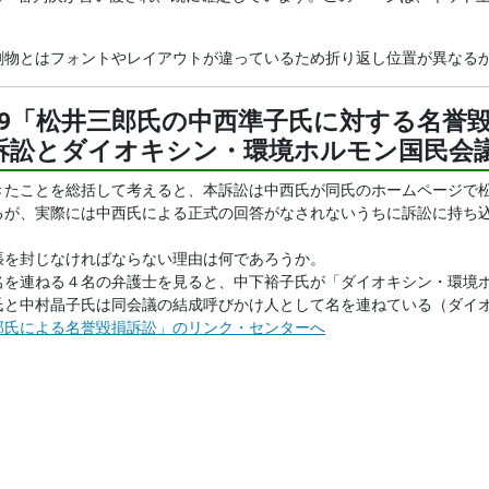
印刷物とはフォントやレイアウトが違っているため折り返し位置が異なる
5.05.19「松井三郎氏の中西準子氏に対する名
訴訟とダイオキシン・環境ホルモン国民会
たことを総括して考えると、本訴訟は中西氏が同氏のホームページで松
るが、実際には中西氏による正式の回答がなされないうちに訴訟に持ち
を封じなければならない理由は何であろうか。
を連ねる４名の弁護士を見ると、中下裕子氏が「ダイオキシン・環境ホ
氏と中村晶子氏は同会議の結成呼びかけ人として名を連ねている（ダイ
郎氏による名誉毀損訴訟」のリンク・センターへ