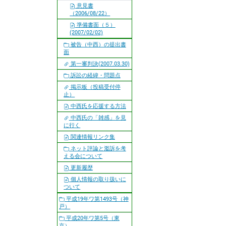
意見書
（2006/08/22）
準備書面（５）
(2007/02/02)
被告（中西）の提出書
面
第一審判決(2007.03.30)
訴訟の経緯・問題点
掲示板（投稿受付停
止）
中西氏を応援する方法
中西氏の「雑感」を見
に行く
関連情報リンク集
ネット評論と濫訴を考
える会について
更新履歴
個人情報の取り扱いに
ついて
平成19年ワ第1493号（神
戸）
平成20年ワ第5号（東
京）