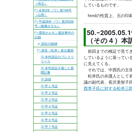
（埼玉）
しているものです。
令和2年（ワ）第194号
（山形）
htmlの性質上、元の
平成26年（ワ）第29256
号（板橋ホタル）
50.−200
環境ホルモン濫訴事件の
記録
（その４）本
訴訟の経緯
原告（松井）提出書面
前回までの検証で見てき
本件訴訟のプレスリ
しているように装ってい
リース
に見えてくる。
本件訴訟を報じた新
それでは、中西氏の主張
聞記事
松井氏の弁護人として名
訴状
議の副代表、長沢美智子
甲１号証
西準子氏に対する松井三
甲２号証
甲３号証
甲４号証
甲５号証
甲６号証
甲７号証