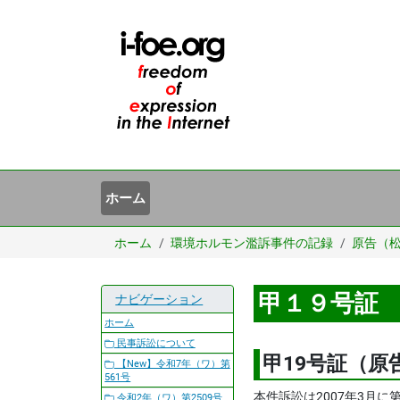
ホーム
ホーム
環境ホルモン濫訴事件の記録
原告（
甲１９号証
ナビゲーション
ホーム
民事訴訟について
甲19号証（原
【New】令和7年（ワ）第
561号
本件訴訟は2007年3月
令和2年（ワ）第2509号