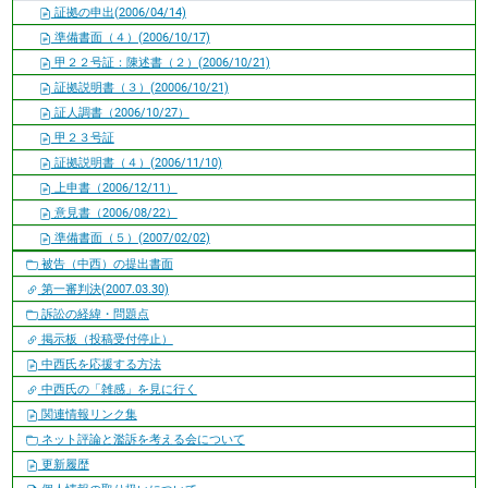
証拠の申出(2006/04/14)
準備書面（４）(2006/10/17)
甲２２号証：陳述書（２）(2006/10/21)
証拠説明書（３）(20006/10/21)
証人調書（2006/10/27）
甲２３号証
証拠説明書（４）(2006/11/10)
上申書（2006/12/11）
意見書（2006/08/22）
準備書面（５）(2007/02/02)
被告（中西）の提出書面
第一審判決(2007.03.30)
訴訟の経緯・問題点
掲示板（投稿受付停止）
中西氏を応援する方法
中西氏の「雑感」を見に行く
関連情報リンク集
ネット評論と濫訴を考える会について
更新履歴