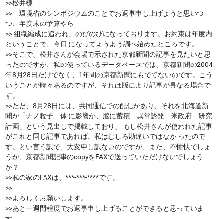
>>松井様
>> 環境省のシンポジウムのことでお返事申し上げようと思いつ
つ、年度末の予算やら
>> 組織編成に追われ、のびのびになっております。お約束は年度内
ということで、今日 になってようよう調べ始めたところです。
>>そこで、松井さんが会場で示された京都新聞の記事を見たいと思
ったのですが、私の使っているデータベースでは、京都新聞の2004
年8月28日だけでなく、1年間の京都新聞にもでてないのです。こう
いうことが時々あるのですが、それは版により記事が異なる場合で
す。
>>ただ、8月28日には、共同通信での配信があり、それを北海道新
聞が「ナノ粒子 体 に影響か、脳に蓄積 異常誘発 米政府 研究
計画」という見出しで掲載しており、 もし松井さんが使われた記事
がこれと同じ記事であれば、私はむしろ勘違いではなか ったので
す。とい言う訳で、大変申し訳ないのですが、また、不愉快でしょ
うが、京都新聞記事のcopyをFAXで送っていただけないでしょう
か？
>>私の家のFAXは、***-***-****です。
>>
>>よろしくお願いします。
>>あと一週間程度でお返事申し上げることができると思っていま
す。