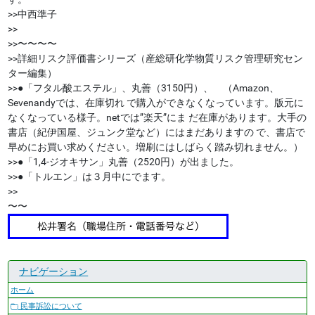
>>中西準子
>>
>>〜〜〜〜
>>詳細リスク評価書シリーズ（産総研化学物質リスク管理研究セン
ター編集）
>>●「フタル酸エステル」、丸善（3150円）、 （Amazon、
Sevenandyでは、在庫切れ で購入ができなくなっています。版元に
なくなっている様子。netでは”楽天”にま だ在庫があります。大手の
書店（紀伊国屋、ジュンク堂など）にはまだありますの で、書店で
早めにお買い求めください。増刷にはしばらく踏み切れません。）
>>●「1,4-ジオキサン」丸善（2520円）が出ました。
>>●「トルエン」は３月中にでます。
>>
〜〜
ナビゲーション
ホーム
民事訴訟について