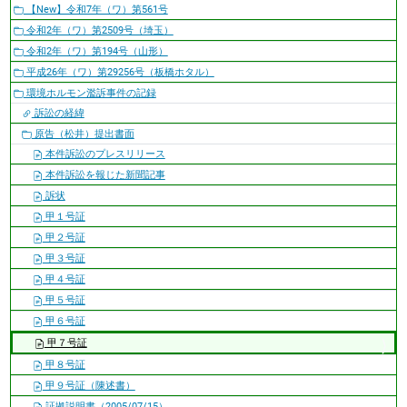
【New】令和7年（ワ）第561号
令和2年（ワ）第2509号（埼玉）
令和2年（ワ）第194号（山形）
平成26年（ワ）第29256号（板橋ホタル）
環境ホルモン濫訴事件の記録
訴訟の経緯
原告（松井）提出書面
本件訴訟のプレスリリース
本件訴訟を報じた新聞記事
訴状
甲１号証
甲２号証
甲３号証
甲４号証
甲５号証
甲６号証
甲７号証
甲８号証
甲９号証（陳述書）
証拠説明書（2005/07/15）