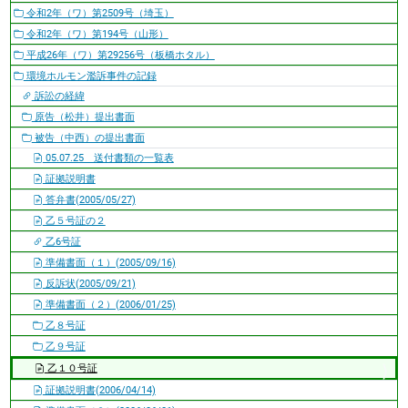
令和2年（ワ）第2509号（埼玉）
令和2年（ワ）第194号（山形）
平成26年（ワ）第29256号（板橋ホタル）
環境ホルモン濫訴事件の記録
訴訟の経緯
原告（松井）提出書面
被告（中西）の提出書面
05.07.25 送付書類の一覧表
証拠説明書
答弁書(2005/05/27)
乙５号証の２
乙6号証
準備書面（１）(2005/09/16)
反訴状(2005/09/21)
準備書面（２）(2006/01/25)
乙８号証
乙９号証
乙１０号証
証拠説明書(2006/04/14)