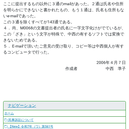
ここに提出するもの以外に３通のmailがあった。２通は氏名や住所
を明らかにできないと書かれたもの、もう１通は、氏名も住所もな
いe-mailであった。
この３通を除くすべてが143通である。
４． 尚、M0068の文書提出者の氏名に一字文字化けがでているが、
この「ざき」という文字が特殊で、中西の有するソフトでは変換で
きないためである。
５． E-mailで頂いたご意見の受け取り、コピー等は中西個人が有す
るコンピュータで行った。
2006年４月７日
作成者 中西 準子
ナビゲーション
ホーム
民事訴訟について
【New】令和7年（ワ）第561号