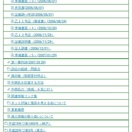
準備書面（３）(2006/06/01)
意見書(2006/06/01)
証拠調べ申請(2006/06/01)
乙１１号証（陳述書）(2006/08/24)
準備書面（４）(2006/10/26)
乙１２号証（2006/11/29）
証拠説明書（2006/11/29）
証人調書（2006/12/01）
準備書面（５）(2007/01/29)
第一審判決(2007.03.30)
訴訟の経緯・問題点
掲示板（投稿受付停止）
中西氏を応援する方法
中西氏の「雑感」を見に行く
関連情報リンク集
ネット評論と濫訴を考える会について
更新履歴
個人情報の取り扱いについて
平成19年ワ第1493号（神戸）
平成20年ワ第5号（東京）