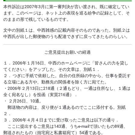
本件訴訟は2007年3月に第一審判決が言い渡され、既に確定してい
ます。このページは、ネット上の表現を巡る紛争の記録として、そ
のままの形で残しているものです。
文中の別紙１は、中西雑感の記載内容そのものであった。別紙２は
中西氏が出した郵便物のうち配達できずに戻ってきたものらしい。
ご意見提出お願いの経過
１． 2006年１月16日、中西のホームページに「皆さんの力を貸し
てください」をアップした。その文章は、別紙１．
２． つぎに手紙で依頼した。自分の住所録の中から、仕事を委託す
る立場にある方や、勤務先の関係者を除く方に宛てた。
・2006年２月13日に218通（２通もどり、一通は住所なし、１通は
全く宛名なし）を投函（実質216通）．
・ ２月26日、10通。
郵送物の内容は、戻り便が１通あるのでここに添付する。別紙
２．
３． 2006年４月４日までに受け取ったご意見は以下の通り．
ここに提出するご意見は143通、うちe-mailで頂いたもの89通、
郵送されたもの（拙宅宛と私書箱宛て）54通である。