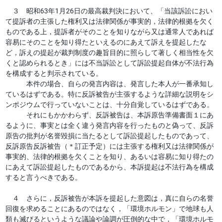
３ 昭和63年1月26日の最高裁判決において、「当該訴訟におい
て提訴者の主張した権利又は法律関係が事実的，法律的根拠を欠く
ものである上，提訴者がそのことを知りながら又は通常人であれば
容易にそのことを知り得たといえるのにあえて訴えを提起したな
ど，訴えの提起が裁判制度の趣旨目的に照らして著しく相当性を欠
くと認められるとき」には不当訴訟として訴訟提起自体が不法行為
を構成すると判示されている。
本件の場合、自らの発言内容は、発言した本人が一番承知し
ているはずである。特に反訴被告が主張するような詳細な説明をシ
ンポジウムで行っていないことは、十分自覚しているはずである。
それにもかかわらず、反訴被告は、本訴原告準備書面１にあ
るように、事実とは全く違う発言内容を行ったものと偽って、反訴
原告の批判が名誉毀損に当たるとして訴訟提起したものであって、
反訴原告反訴被告（＊訂正予定）には主張する権利又は法律関係が
事実的、法律的根拠を欠くことを知り、あるいは容易に知り得たの
にあえて訴訟提起したものであるから、本訴提起は不法行為を構成
すると言うべきである。
４ さらに，反訴被告が本訴を提起した意図は，真に自らの名誉
回復を求めることにあるのではなく，「環境ホルモン」で地球も人
類も滅びるというような議論や論調が圧倒的な中で，「環境ホルモ