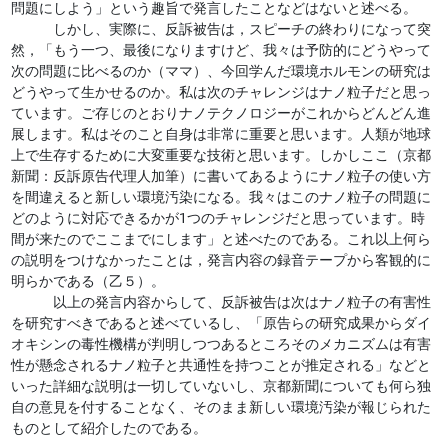
問題にしよう」という趣旨で発言したことなどはないと述べる。
しかし、実際に、反訴被告は，スピーチの終わりになって突
然，「もう一つ、最後になりますけど、我々は予防的にどうやって
次の問題に比べるのか（ママ）、今回学んだ環境ホルモンの研究は
どうやって生かせるのか。私は次のチャレンジはナノ粒子だと思っ
ています。ご存じのとおりナノテクノロジーがこれからどんどん進
展します。私はそのこと自身は非常に重要と思います。人類が地球
上で生存するために大変重要な技術と思います。しかしここ（京都
新聞：反訴原告代理人加筆）に書いてあるようにナノ粒子の使い方
を間違えると新しい環境汚染になる。我々はこのナノ粒子の問題に
どのように対応できるかが1つのチャレンジだと思っています。時
間が来たのでここまでにします」と述べたのである。これ以上何ら
の説明をつけなかったことは，発言内容の録音テープから客観的に
明らかである（乙５）。
以上の発言内容からして、反訴被告は次はナノ粒子の有害性
を研究すべきであると述べているし、「原告らの研究成果からダイ
オキシンの毒性機構が判明しつつあるところそのメカニズムは有害
性が懸念されるナノ粒子と共通性を持つことが推定される」などと
いった詳細な説明は一切していないし、京都新聞についても何ら独
自の意見を付することなく、そのまま新しい環境汚染が報じられた
ものとして紹介したのである。