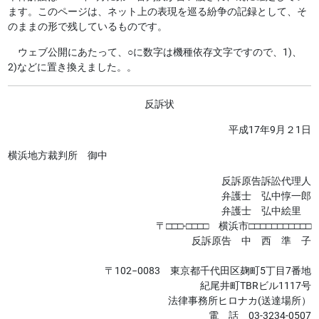
ます。このページは、ネット上の表現を巡る紛争の記録として、そ
のままの形で残しているものです。
ウェブ公開にあたって、○に数字は機種依存文字ですので、1)、
2)などに置き換えました。。
反訴状
平成17年9月２1日
横浜地方裁判所 御中
反訴原告訴訟代理人
弁護士 弘中惇一郎
弁護士 弘中絵里
〒□□□-□□□□ 横浜市□□□□□□□□□□□
反訴原告 中 西 準 子
〒102−0083 東京都千代田区麹町5丁目7番地
紀尾井町TBRビル1117号
法律事務所ヒロナカ(送達場所）
電 話 03-3234-0507