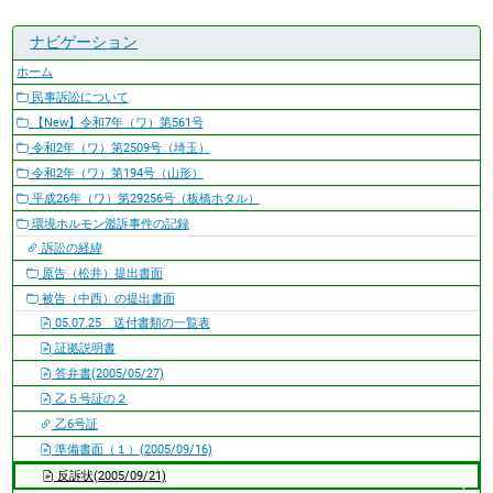
ナビゲーション
ホーム
民事訴訟について
【New】令和7年（ワ）第561号
令和2年（ワ）第2509号（埼玉）
令和2年（ワ）第194号（山形）
平成26年（ワ）第29256号（板橋ホタル）
環境ホルモン濫訴事件の記録
訴訟の経緯
原告（松井）提出書面
被告（中西）の提出書面
05.07.25 送付書類の一覧表
証拠説明書
答弁書(2005/05/27)
乙５号証の２
乙6号証
準備書面（１）(2005/09/16)
反訴状(2005/09/21)