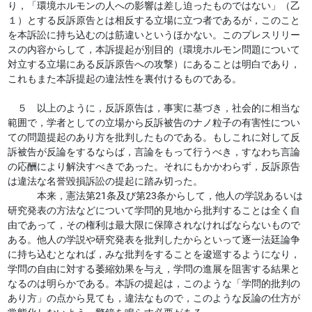
り，「環境ホルモンの人への影響は差し迫ったものではない」（乙
１）とする反訴原告とは相反する立場に立つ者であるが，このこと
を本訴訟に持ち込むのは筋違いというほかない。このプレスリリー
スの内容からして，本訴提起が別目的（環境ホルモン問題について
対立する立場にある反訴原告への攻撃）にあることは明白であり，
これもまた本訴提起の違法性を裏付けるものである。
５ 以上のように，反訴原告は，事実に基づき，社会的に相当な
範囲で，学者としての立場から反訴被告のナノ粒子の有害性につい
ての問題提起のあり方を批判したものである。もしこれに対して反
訴被告が反論をするならば，言論をもって行うべき，すなわち言論
の応酬により解決すべきであった。それにもかかわらず，反訴原告
は違法な名誉毀損訴訟の提起に踏み切った。
本来，憲法第21条及び第23条からして，他人の学説あるいは
研究発表の方法などについて学問的見地から批判することは全く自
由であって，その権利は最大限に保障されなければならないもので
ある。他人の学説や研究発表を批判したからといって逐一法廷論争
に持ち込むとなれば，みな批判をすることを逡巡するようになり，
学問の自由に対する萎縮効果を与え，学問の進展を阻害する結果と
なるのは明らかである。本訴の提起は，このような「学問的批判の
あり方」の点から見ても，違法なもので，このような反論の仕方が