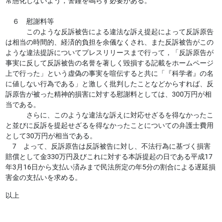
常態化しないよう，警鐘を鳴らす必要がある。
６ 慰謝料等
このような反訴被告による違法な訴え提起によって反訴原告
は相当の時間的、経済的負担を余儀なくされ、また反訴被告がこの
ような違法提訴についてプレスリリースまで行って，「反訴原告が
事実に反して反訴被告の名誉を著しく毀損する記載をホームページ
上で行った」という虚偽の事実を喧伝すると共に「『科学者』の名
に値しない行為である」と激しく批判したことなどからすれば、反
訴原告が被った精神的損害に対する慰謝料としては、300万円が相
当である。
さらに、このような違法な訴えに対応せざるを得なかったこ
と並びに反訴を提起せざるを得なかったことについての弁護士費用
として30万円が相当である。
7 よって、反訴原告は反訴被告に対し、不法行為に基づく損害
賠償として金330万円及びこれに対する本訴提起の日である平成17
年3月16日から支払い済みまで民法所定の年5分の割合による遅延損
害金の支払いを求める。
以上