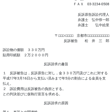
ＦＡＸ 03-3234-0508
反訴原告訴訟代理人
弁護士 弘中惇一郎
弁護士 弘中絵里
〒□□□-□□□□ 京都市□□□□□□□□□□□
反訴被告 松 井 三 郎
訴訟物の価額 ３３０万円
貼用印紙額 ２万２０００円
反訴請求の趣旨
１ 反訴被告は，反訴原告に対し，金３３０万円及びこれに対する
平成17年3月16日から支払い済みまで年5分の割合による金員を支
払え。
２ 訴訟費用は反訴被告の負担とする。
との判決並びに仮執行宣言を求める。
反訴請求の原因
第１ 本訴との関連性