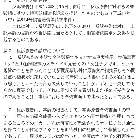
反訴被告は平成17年3月16日，御庁に，反訴原告に対する名誉
毀損に基づく損害賠償請求訴訟を提起したものである（平成17年
（ワ）第914号損害賠償等請求事件）。
これに対し，反訴原告は，以下のとおり，反訴被告に対し，上
記本訴の提訴が不当訴訟に当たるとして，損害賠償請求の反訴を提
起するものである。
第２ 反訴原告の請求について
１ 反訴被告が本訴で名誉毀損であるとする事実摘示（準備書面
１の2頁 1)新聞記事のスライドを見せて 2)「次はナノです」という
趣旨のことを言ったこと 3)新聞記事以外に原論文の指摘及びその問
題点の指摘が欠落していたこと 4)新聞にこう書いてあるが自分はこ
う思う、といった発言も欠落していたこと）がいずれも一見して明
らかに真実であって、それに基づく意見表明もまた極めて妥当なも
のであることは、本訴における準備書面１で述べたとおりである。
２ 反訴被告は、本訴の根拠として、本訴原告準備書面１の中
で、「原告らの研究成果からダイオキシンの毒性機構が判明しつつ
あるところそのメカニズムは有害性が懸念されるナノ粒子と共通性
を持つことが推定されることを原告独自の見解として指摘した」の
であって、「環境ホルモンは終わった。今度はナノ粒子の有害性を