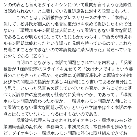
ンの代表とも言えるダイオキシンについて世間が言うような危険性
は認められない」と主張している反訴原告に対する攻撃にあった。
このことは，反訴被告がプレスリリースの中で，「本件は、
決して、松井氏が個人的な名誉回復だけを求めて提訴したものでは
ない」「環境ホルモン問題は人間にとって看過できない重大な問題
であることが明らかになっているにもかかわらず，中西氏が環境ホ
ルモン問題は終わったという誤った見解を持っているので，これを
見過ごすことができないので本訴提起に踏み切った」旨述べている
とおりである（乙６）。
自明のことながら，本訴で問題とされている内容は，「反訴
被告が 1)新聞記事のスライドを見せて 2)『次はナノです』という趣
旨のことを言ったか否か、その際に 3)新聞記事以外に原論文の指摘
及びその問題点の指摘が欠落し 4)新聞にこう書いてあるが自分はこ
う思う、といった発言も欠落していていたか否か、さらにそれに基
づく反訴原告の意見表明が社会的に妥当か否か」であって，「環境
ホルモン問題が終わったか否か」「環境ホルモン問題が人間にとっ
て看過できない重大な問題か否か」という科学論争は全く本訴の争
点とはなっていないし，なるはずもないのである。
反訴被告代理人らはそれぞれダイオキシン・環境ホルモン対
策国民会議の副代表，事務局長，事務局次長，常任幹事を務めるな
ど，ダイオキシン・環境ホルモン問題に熱心に取り組んできてお