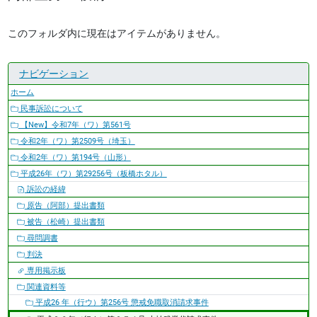
このフォルダ内に現在はアイテムがありません。
ナビゲーション
ホーム
民事訴訟について
【New】令和7年（ワ）第561号
令和2年（ワ）第2509号（埼玉）
令和2年（ワ）第194号（山形）
平成26年（ワ）第29256号（板橋ホタル）
訴訟の経緯
原告（阿部）提出書類
被告（松崎）提出書類
尋問調書
判決
専用掲示板
関連資料等
平成26 年（行ウ）第256号 懲戒免職取消請求事件