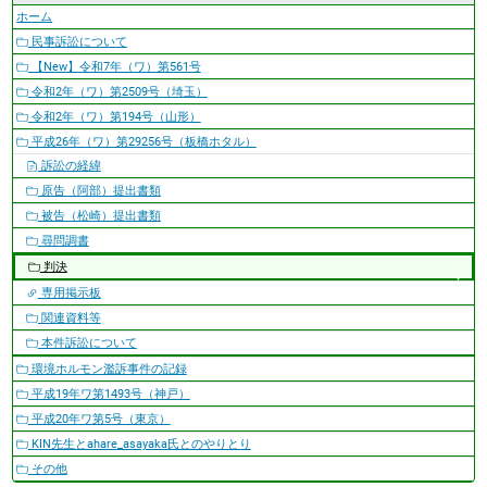
ホーム
民事訴訟について
【New】令和7年（ワ）第561号
令和2年（ワ）第2509号（埼玉）
令和2年（ワ）第194号（山形）
平成26年（ワ）第29256号（板橋ホタル）
訴訟の経緯
原告（阿部）提出書類
被告（松崎）提出書類
尋問調書
判決
専用掲示板
関連資料等
本件訴訟について
環境ホルモン濫訴事件の記録
平成19年ワ第1493号（神戸）
平成20年ワ第5号（東京）
KIN先生とahare_asayaka氏とのやりとり
その他