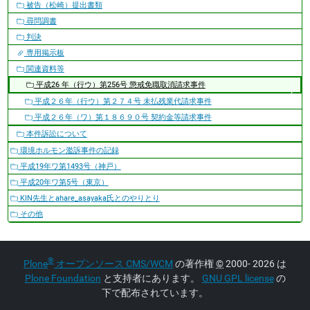
被告（松崎）提出書類
尋問調書
判決
専用掲示板
関連資料等
平成26 年（行ウ）第256号 懲戒免職取消請求事件
平成２６年（行ウ）第２７４号 未払残業代請求事件
平成２６年（ワ）第１８６９０号 契約金等請求事件
本件訴訟について
環境ホルモン濫訴事件の記録
平成19年ワ第1493号（神戸）
平成20年ワ第5号（東京）
KIN先生とahare_asayaka氏とのやりとり
その他
®
Plone
オープンソース CMS/WCM
の著作権
©
2000- 2026 は
Plone Foundation
と支持者にあります。
GNU GPL license
の
下で配布されています。