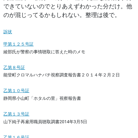
できていないのでとりあえずわかった分だけ。他
のが混じってるかもしれない。整理は後で。
訴状
甲第１２５号証
綾部氏が警察の事情聴取に答えた時のメモ
乙第８号証
能登町クロマルハナバチ視察調査報告書２０１４年２月２日
乙第１０号証
静岡県小山町「ホタルの里」視察報告書
乙第１３号証
山下純子再雇用職員聴取調書2014年3月5日
乙第１６号証