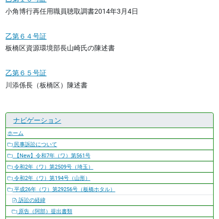
小角博行再任用職員聴取調書2014年3月4日
乙第６４号証
板橋区資源環境部長山崎氏の陳述書
乙第６５号証
川添係長（板橋区）陳述書
ナビゲーション
ホーム
民事訴訟について
【New】令和7年（ワ）第561号
令和2年（ワ）第2509号（埼玉）
令和2年（ワ）第194号（山形）
平成26年（ワ）第29256号（板橋ホタル）
訴訟の経緯
原告（阿部）提出書類