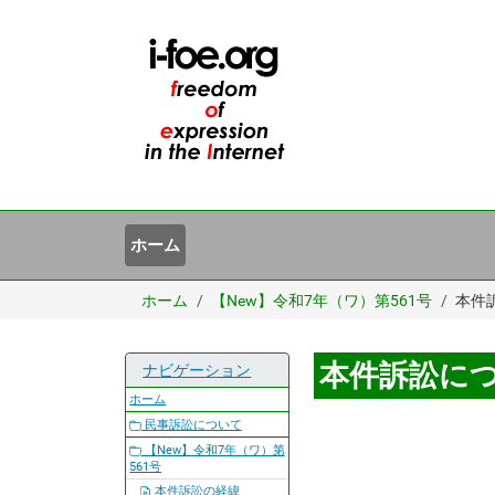
ホーム
ホーム
【New】令和7年（ワ）第561号
本件
本件訴訟に
ナビゲーション
ホーム
民事訴訟について
【New】令和7年（ワ）第
561号
本件訴訟の経緯