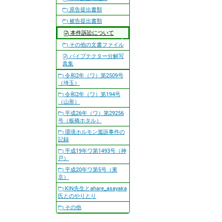
原告提出書類
被告提出書類
本件訴訟について
その他の文書ファイル
パイプテクター分解写
真集
令和2年（ワ）第2509号
（埼玉）
令和2年（ワ）第194号
（山形）
平成26年（ワ）第29256
号（板橋ホタル）
環境ホルモン濫訴事件の
記録
平成19年ワ第1493号（神
戸）
平成20年ワ第5号（東
京）
KIN先生とahare_asayaka
氏とのやりとり
その他