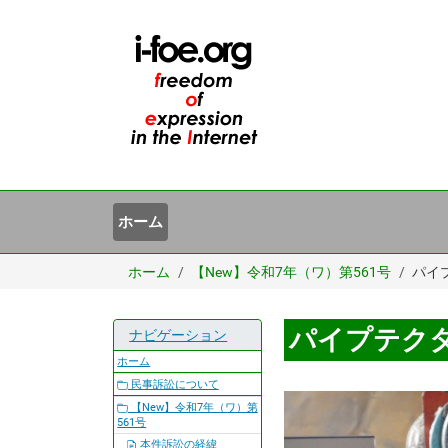
ホーム
ホーム
【New】令和7年（ワ）第561号
パイ
パイプテク
ナビゲーション
ホーム
民事訴訟について
【New】令和7年（ワ）第
561号
本件訴訟の経緯