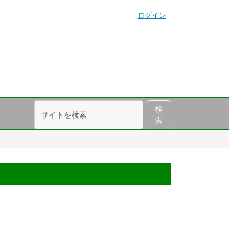
ログイン
サ
詳
検
イ
細
索
ト
検
を
索
検
索