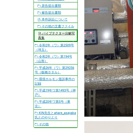
原告提出書類
被告提出書類
本件訴訟について
その他の文書ファイル
パイプテクター分解写
真集
令和2年（ワ）第2509号
（埼玉）
令和2年（ワ）第194号
（山形）
平成26年（ワ）第29256
号（板橋ホタル）
環境ホルモン濫訴事件の
記録
平成19年ワ第1493号（神
戸）
平成20年ワ第5号（東
京）
KIN先生とahare_asayaka
氏とのやりとり
その他