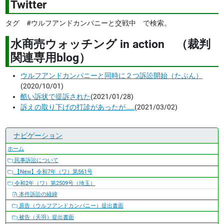
Twitter
タグ #ウルフアンドカンパニーと交戦中 で検索。
水商売ウォッチング in action （裁判
関連専用blog）
ウルフアンドカンパニーと同時に２つ訴訟開始（たぶん）
(2020/10/01)
酷い訴状で提訴された
(2021/01/28)
訴えの取り下げの打診があったが……
(2021/03/02)
ナビゲーション
ホーム
民事訴訟について
【New】令和7年（ワ）第561号
令和2年（ワ）第2509号（埼玉）
本件訴訟の経緯
原告（ウルフアンドカンパニー）提出書面
被告（天羽）提出書面